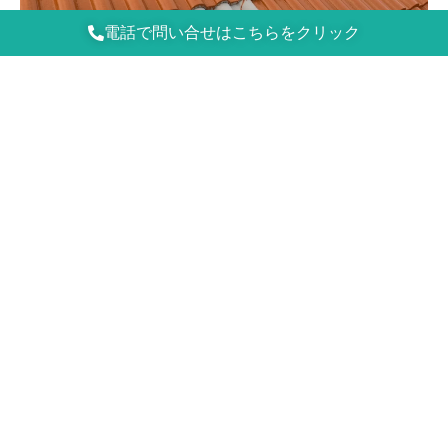
電話で問い合せはこちらをクリック
岸和田S様邸・屋根塗装③
おはようございます☀ この時期の屋根塗装は夜露(朝一に車が濡
れているのと同じ状態)が発生しているので乾燥するまで塗装で
きません、完全に乾くまで13時頃までかかりました
完全に乾
燥させてから めちゃく
記事を読む