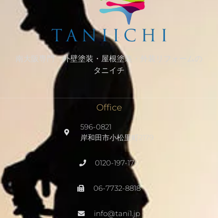
南大阪専門 外壁塗装・屋根塗装・外装リフォームの
タニイチ
Office
596-0821
岸和田市小松里町2179
0120-197-176
06-7732-8818
info@tani1.jp