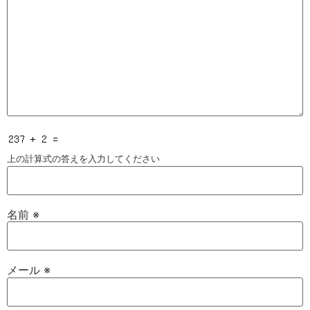
上の計算式の答えを入力してください
名前
※
メール
※