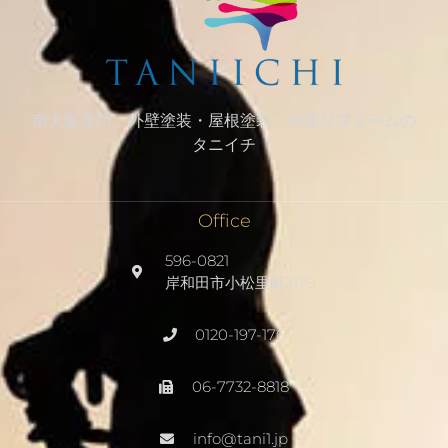
南大阪専門 外壁塗装・屋根塗装・外装リフォームの
タニイチ
Office
596-0821
岸和田市小松里町2179
0120-197-176
06-7732-8818
info@tani1.jp