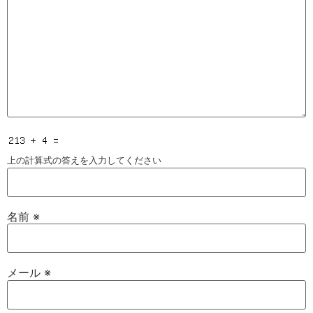
上の計算式の答えを入力してください
名前
※
メール
※