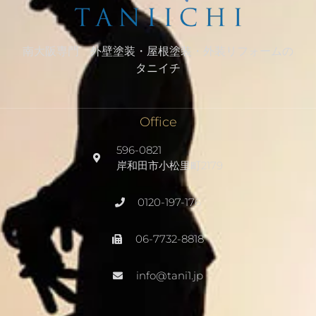
南大阪専門 外壁塗装・屋根塗装・外装リフォームの
タニイチ
Office
596-0821
岸和田市小松里町2179
0120-197-176
06-7732-8818
info@tani1.jp