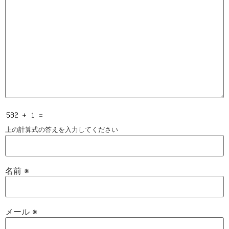
上の計算式の答えを入力してください
名前
※
メール
※